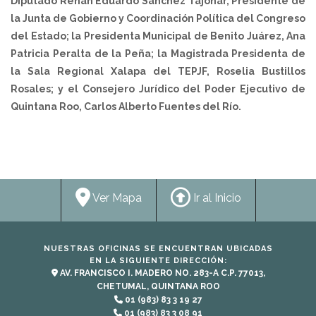
Diputado Renán Eduardo Sánchez Tajonar, Presidente de
la Junta de Gobierno y Coordinación Política del Congreso
del Estado; la Presidenta Municipal de Benito Juárez, Ana
Patricia Peralta de la Peña; la Magistrada Presidenta de
la Sala Regional Xalapa del TEPJF, Roselia Bustillos
Rosales; y el Consejero Jurídico del Poder Ejecutivo de
Quintana Roo, Carlos Alberto Fuentes del Río.
Ver Mapa
Ir al Inicio
NUESTRAS OFICINAS SE ENCUENTRAN UBICADAS
EN LA SIGUIENTE DIRECCIÓN:
AV. FRANCISCO I. MADERO NO. 283-A C.P. 77013,
CHETUMAL, QUINTANA ROO
01 (983) 83 3 19 27
01 (983) 83 3 08 91