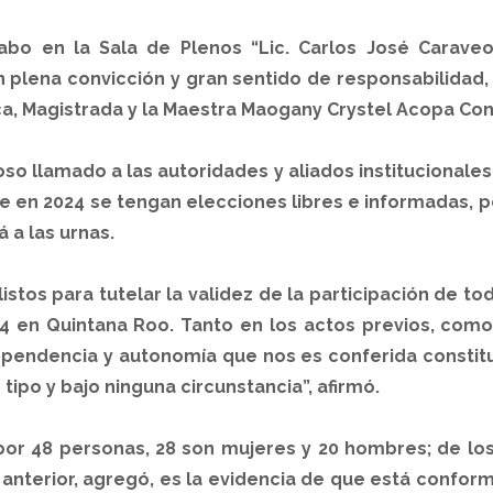
bo en la Sala de Plenos “Lic. Carlos José Caraveo
n plena convicción y gran sentido de responsabilidad,
sca, Magistrada y la Maestra Maogany Crystel Acopa Con
so llamado a las autoridades y aliados institucionale
en 2024 se tengan elecciones libres e informadas, p
 a las urnas.
stos para tutelar la validez de la participación de to
24 en Quintana Roo. Tanto en los actos previos, como 
ependencia y autonomía que nos es conferida constitu
ún tipo y bajo ninguna circunstancia”, afirmó.
r 48 personas, 28 son mujeres y 20 hombres; de los
 anterior, agregó, es la evidencia de que está confo