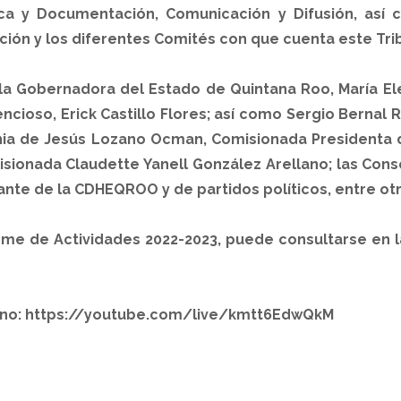
tica y Documentación, Comunicación y Difusión, as
ación y los diferentes Comités con que cuenta este Tri
 la Gobernadora del Estado de Quintana Roo, María E
ncioso, Erick Castillo Flores; así como Sergio Bernal R
nia de Jesús Lozano Ocman, Comisionada Presidenta d
sionada Claudette Yanell González Arellano; las Cons
te de la CDHEQROO y de partidos políticos, entre otr
me de Actividades 2022-2023, puede consultarse en 
Pleno: https://youtube.com/live/kmtt6EdwQkM